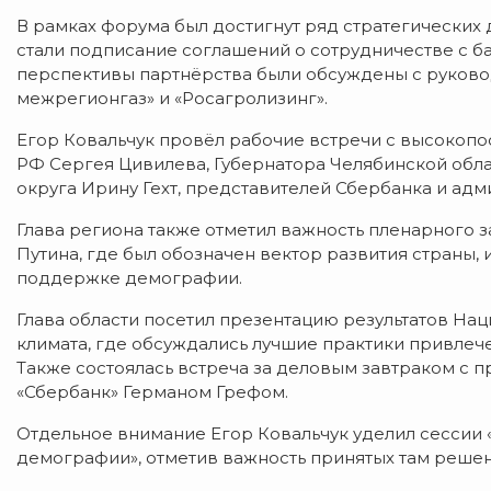
В рамках форума был достигнут ряд стратегических
стали подписание соглашений о сотрудничестве с ба
перспективы партнёрства были обсуждены с руково
межрегионгаз» и «Росагролизинг».
Егор Ковальчук провёл рабочие встречи с высокоп
РФ Сергея Цивилева, Губернатора Челябинской обла
округа Ирину Гехт, представителей Сбербанка и ад
Глава региона также отметил важность пленарного 
Путина, где был обозначен вектор развития страны,
поддержке демографии.
Глава области посетил презентацию результатов На
климата, где обсуждались лучшие практики привлеч
Также состоялась встреча за деловым завтраком с
«Сбербанк» Германом Грефом.
Отдельное внимание Егор Ковальчук уделил сессии
демографии», отметив важность принятых там реше