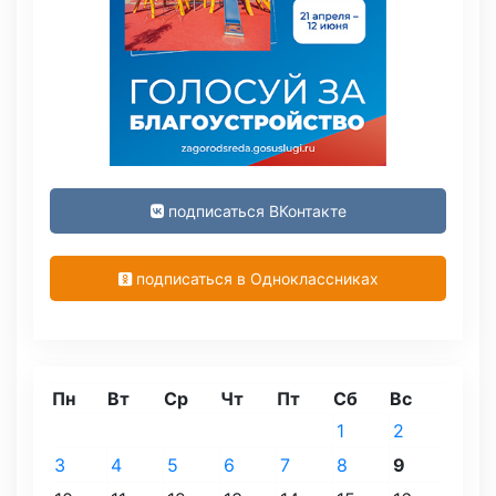
подписаться ВКонтакте
подписаться в Одноклассниках
Пн
Вт
Ср
Чт
Пт
Сб
Вс
1
2
3
4
5
6
7
8
9