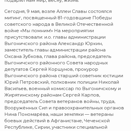
подарил нам мир, весну, жизнь.
Сегодня, 9 мая, возле Аллеи Славы состоялся
митинг, посвященный 81-годовщине Победы
советского народа в Великой Отечественной
войне «Мы помним!» На мероприятии
присутствовали: и.о. главы администрации
Выгоничского района Александр Юркин,
заместитель главы администрации района
Оксана Зубкова, глава района, председатель
Выгоничского районного Совета народных
депутатов Сергей Коршунов, прокурор
Выгоничского района старший советник юстиции
Юрий Петровский, полковник полиции Николай
Васильев, военный комиссар по Выгоничскому и
Жирятинскому районам Сергей Карпов,
председатель Совета ветеранов войны, труда,
Вооружённых Сил и правоохранительных органов
Нина Пономарёва, наши земляки — ветераны
боевых действий в Афганистане, Чеченской
Республике, Сирии, участники специальной