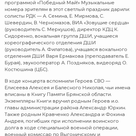
программой «Победный Май!» Музыкальные
номера зрителям в этот светлый праздник дарили:
солисты РДК — А. Семина, Е. Мирмова, С.
Шевердин, В. Черномазов, ВИА «Зовущие сердца»
(руководитель С. Меркушов), директор КДЦ К.
Сидоренко, вокальная группа ДШИ, учащиеся
хореографического отделения ДШИ
(руководитель А. Филатова), учащаяся вокального
отделения ДШИ Варя Ермакова (преподаватель Е.
Бурая), звукооператор А. Поздняков, видеоряд О.
Костюшина (ЦБС).
В ходе концерта вспомнили Героев СВО —
Елисеева Алексея и Балесного Николая, чьи имена
вписаны в Книгу Памяти Брянской области.
Экземпляры Книги вручил родным Героев и.о.
главы администрации района Александр Юркин.
Также родным Кравченко Александра и Фокина
Андрея, погибших при исполнении воинского
долга в ходе специальной военной операции,
военный комиссар по Выгоничскому и