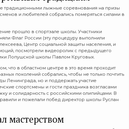
уже традиционными лыжные соревнования на призы
тсменов и любителей собрались померяться силами в
ение прошло в спортзале школы. Участники
няли Флаг России (эту процедуру выполнили
ексеева, Центр социальной защиты населения, и
 эмоций, посмотрели видеоролик с предыдущего
ики Лопушской школы Павлом Круговых.
ом, что в областном центре в это время проходит
азных поколений собрались, чтобы не только почтить
ды Ленинграда, но и поддержать участие
чские спортсмены и гости праздника возгласами
ку и солидарность с российскими олипийцами. В
равили и пожелали побед директор школы Руслан
л мастерством