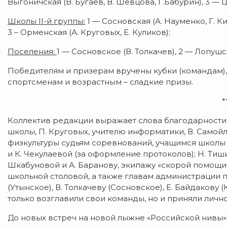
Выгоничская (В. Бугаев, В. Шевцова, Г.Бабурин), 3 — Ц
Школы
II
-й группы:
1 — Сосновская (А. Науменко, Г. Ки
3 – Орменская (А. Круговых, Е. Куликов);
Поселения:
1 — Сосновское (В. Толкачев), 2 — Лопуш
Победителям и призерам вручены кубки (командам),
спортсменам и возрастным – сладкие призы.
*
Коллектив редакции выражает слова благодарности в
школы, П. Круговых, учителю информатики, В. Самой
физкультуры судьям соревнований, учащимся школы —
и К. Чекулаевой (за оформление протоколов); Н. Ти
Шкабуновой и А. Баранову, экипажу «скорой помощи»;
школьной столовой, а также главам администрации п
(Утынское), В. Толкачеву (Сосновское), Е. Байдакову
только возглавили свои команды, но и приняли личн
До новых встреч на новой лыжне «Российской нивы»