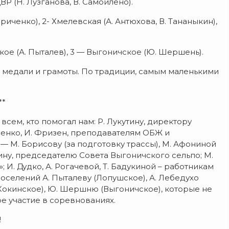
ВР (Н. Лузганова, В. Самойлено).
риченко), 2- Хмелевская (А. Антюхова, В. Тананыкин),
ское (А. Пыталев), 3 — Выгоничское (Ю. Шершень).
 медали и грамоты. По традиции, самым маленькими
**
сем, кто помогал нам: Р. Лукутину, директору
ленко, И. Фризен, преподавателям ОБЖ и
 М. Борисову (за подготовку трассы), М. Афониной
шину, председателю Совета Выгоничского сельпо; М.
 И. Дудко, А. Рогачевой, Т. Бадукиной – работникам
оселений А. Пыталеву (Лопушское), А. Лебедухо
 (Кокинское), Ю. Шершню (Выгоничское), которые не
ое участие в соревнованиях.
!