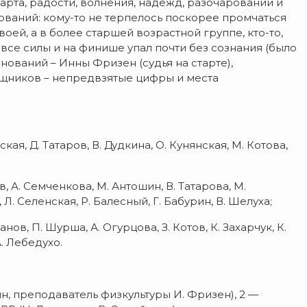
рта, радости, волнения, надежд, разочарований и
ований: кому-то не терпелось поскорее промчаться
оей, а в более старшей возрастной группе, кто-то,
е все силы и на финише упал почти без сознания (было
внований – Инны Фризен (судья на старте),
ощников – непредвзятые цифры и места
ская, Д. Татаров, В. Дудкина, О. Кунянская, М. Котова,
, А. Семченкова, М. Антошин, В. Татарова, М.
Л. Селенская, Р. Балесный, Г. Бабурин, В. Шелуха;
анов, П. Шурша, А. Огурцова, З. Котов, К. Захарчук, К.
А. Лебедухо.
н, преподаватель физкультуры И. Фризен), 2 —