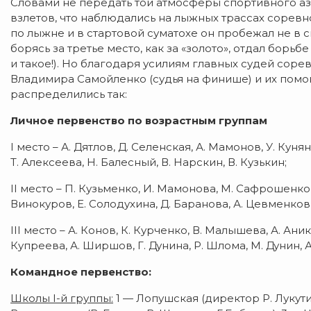
Словами не передать той атмосферы спортивного аза
взлетов, что наблюдались на лыжных трассах соревн
по лыжне и в стартовой суматохе он пробежал не в св
борясь за третье место, как за «золото», отдал борьб
и такое!). Но благодаря усилиям главных судей соре
Владимира Самойленко (судья на финише) и их пом
распределились так:
Личное первенство по возрастным группам
I место – А. Дятлов, Д. Селенская, А. Мамонов, У. Кунян
Т. Алексеева, Н. Балесный, В. Нарскин, В. Кузькин;
II место – П. Кузьменко, И. Мамонова, М. Сафрошенков
Винокуров, Е. Солодухина, Д. Баранова, А. Цевменков, 
III место – А. Конов, К. Курченко, В. Малышева, А. Аник
Купреева, А. Ширшов, Г. Дунина, Р. Шлома, М. Дунин, 
Командное первенство:
Школы
I
-й группы:
1 — Лопушская (директор Р. Лукути