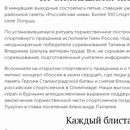
В минувшие выходные состоялись пятые, ставшие 
районной газеты «Российская нива». Более 100 спор
селе Лопушь.
По установившемуся ритуалу торжественное постро
спортивного праздника исполнили Гимн России, под
неоднократные победители соревнований Татьяна Ал
Владимир Шелуха, ветеран труда). Все, не скрывая
соревнования, подготовленный учителем информат
Вспомнили на открытии спортивного праздника и о т
митинг-концерт «Россия в моем сердце!», где люди р
память Героев Сталинградской битвы и снятия блока
российских спортсменов в Олимпиаде. Наши выгони
«Ура!» и бурными аплодисментами выразили поддерж
заключение торжественной части спортсменов позд
Лукутин и глава поселения Александр Пыталев.
Каждый блиста