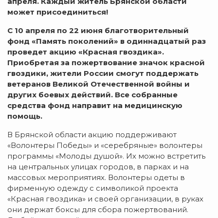
апреля
.
Каждый житель
Брянской области
может присоединиться!
С 10
апреля
по 22
июня
благотворительный
фонд «Память поколений»
в одиннадцатый раз
про
ведет
акци
ю
«Красная гвоздика»
.
Приобретая за пожертвование знач
о
к красной
гвоздики
,
жители России
с
могут п
оддержать
ветеранов Великой Отечественной войны и
других боевых действий. Все собранные
средства фонд направит на медицинскую
помощь
.
В Брянской области акцию поддерживают
«Волонтеры Победы» и «серебряные» волонтеры
программы «Молоды душой». Их можно встретить
на центральных улицах городов, в парках и на
массовых мероприятиях. Волонтеры одеты в
фирменную одежду с символикой проекта
«Красная гвоздика» и своей организации, в руках
они держат боксы для сбора пожертвований.