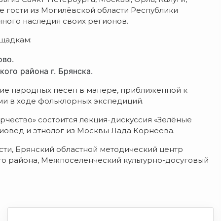
е гости из Могилёвской области Республики
нного наследия своих регионов.
щадкам:
ово.
ого района г. Брянска.
ие народных песен в манере, приближенной к
ми в ходе фольклорных экспедиций.
орчество» состоится лекция-дискуссия «Зелёные
гиовед и этнолог из Москвы Лада Корнеева.
сти, Брянский областной методический центр
го района, Межпоселенческий культурно-досуговый