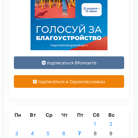
подписаться ВКонтакте
подписаться в Одноклассниках
Пн
Вт
Ср
Чт
Пт
Сб
Вс
1
2
3
4
5
6
7
8
9