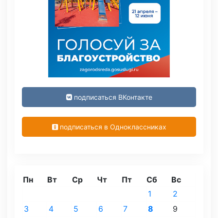
подписаться ВКонтакте
подписаться в Одноклассниках
Пн
Вт
Ср
Чт
Пт
Сб
Вс
1
2
3
4
5
6
7
8
9