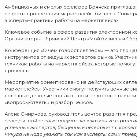
Амбициозных и смелых селлеров Брянска приглашаю
секреты процветания маркетплейс–бизнеса. Спикер
эксперты–практики работы на маркетплейсах.
Ключевое событие в сфере развития электронной ко
Организаторы – брянский Центр «Мой бизнес» и Сбер,
Конференция «О чём говорят селлеры» — это площад
инструментов от ведущих экспертов рынка. Участник
техникам работы на маркетплейсах, которые помогут
процессы.
Мероприятие ориентировано на действующих селле
маркетплейсы. Участники смогут получить ценные зна
полезные деловые контакты, но и некоторые навыки 
«вопросы/ответы» и разбор кейсов.
Алена Смирнова, руководитель центра развития пр
селлеры этой осенью получат эксклюзивные стратеги
успешных экспертов, бесценный нетворкинг с коллега
никуда не надо уезжать, так как эксперты сами прие