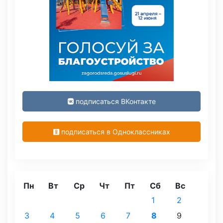
подписаться ВКонтакте
подписаться в Одноклассниках
Пн
Вт
Ср
Чт
Пт
Сб
Вс
1
2
3
4
5
6
7
8
9