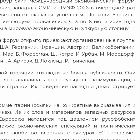
рбургский международный экономический форум.
ание западных СМИ к ПМЭФ-2026 в очередной раз
уверенитет оказался успешным.
Попытки Украины,
ие форума провалились. С 3 по 6 июня 2026 года
 в мировую экономическую и культурную столицу.
а форум открыто приезжают организованные группы
ША, Германии, Франции, Австрии, Великобритании,
. Мао, Б. Форесман, Ш. Котре, Й. Урбан, М. Моосдорф,
г, А. Ариози, Д. Локленд, Р. Гринспан.
ой изоляции эти люди не боятся публичности. Они
восстанавливать кросс-культурные коммуникации, а
ей страной. Их поведение наглядно демонстрирует
мментарии (ссылки на конкретные высказывания и
ках). Из их слов и материалов западных ресурсов
 Евросоюз находится под давлением русофобских
также экономических спекуляций и политических
ое лобби во властных структурах ЕС заставляет
технологического и гуманитарного сотрудничества с