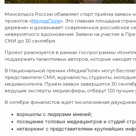
Минсельхоз России объявляет старт приёма заявок
проектов «
МедиаПоле
». Это главная площадка стран
деревне» и доказывает: современное российское сел
невероятного вдохновения. Заявки на участие в Пр
СМИ до 30 сентября.
Проект реализуется в рамках госпрограммы «Компле
поддержать талантливых авторов, которые находят п
В Национальной премии «МедиаПоле» могут бесплатно
представители СМИ, журналисты, студенты, молоды
медиаконтента. Приём заявок завершится 30 сентяб
ведущие эксперты медиасферы, отберут 120 лучших 
В октябре финалистов ждёт эксклюзивная двухднев
воркшопы с лидерами мнений;
посещение топовых медиацентров и студий стр
нетворкинг с представителями крупнейших ин