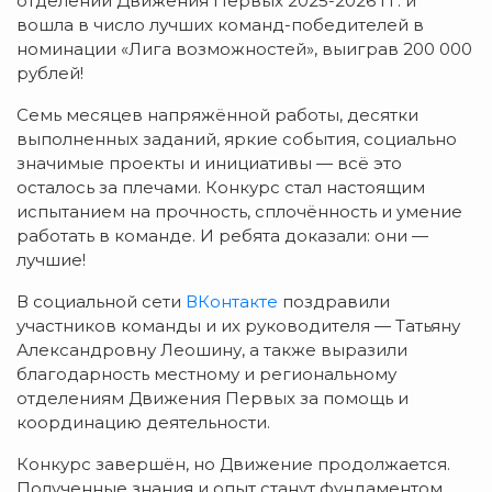
отделений Движения Первых 2025-2026 гг. и
вошла в число лучших команд-победителей в
номинации «Лига возможностей», выиграв 200 000
рублей!
Семь месяцев напряжённой работы, десятки
выполненных заданий, яркие события, социально
значимые проекты и инициативы — всё это
осталось за плечами. Конкурс стал настоящим
испытанием на прочность, сплочённость и умение
работать в команде. И ребята доказали: они —
лучшие!
В социальной сети
ВКонтакте
поздравили
участников команды и их руководителя — Татьяну
Александровну Леошину, а также выразили
благодарность местному и региональному
отделениям Движения Первых за помощь и
координацию деятельности.
Конкурс завершён, но Движение продолжается.
Полученные знания и опыт станут фундаментом