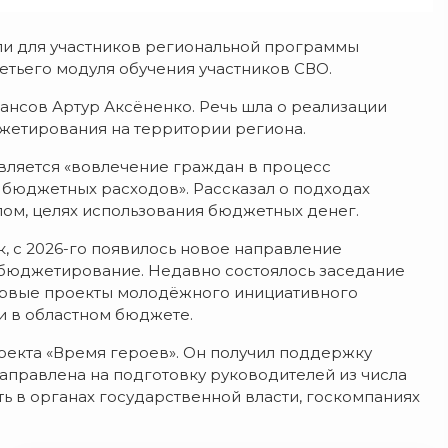
и для участников региональной программы
етьего модуля обучения участников СВО.
нсов Артур Аксёненко. Речь шла о реализации
жетирования на территории региона.
является «вовлечение граждан в процесс
бюджетных расходов». Рассказал о подходах
ом, целях использования бюджетных денег.
к, с 2026-го появилось новое направление
бюджетирование. Недавно состоялось заседание
ервые проекты молодёжного инициативного
и в областном бюджете.
оекта «Время героев». Он получил поддержку
аправлена на подготовку руководителей из числа
ь в органах государственной власти, госкомпаниях