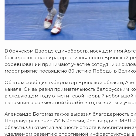
В брянском Дворце единоборств, носящем имя Арте
боксерского турнира, организованного Брянской р
соревновании принимают участие сотрудники силовы
мероприятие посвящено 80-летию Победы в Велико
Об этом сообщил губернатор Брянской области, Але
канале. Он выразил признательность белорусским ко
в следующем году отметит свой первый небольшой ю
напомнив о совместной борьбе в годы войны и учас
Александр Богомаз также выразил благодарность си
Погрануправление ФСБ России, Росгвардию, МВД Рос
области. Он отметил важность спорта в воспитании 
уделяемом развитию спортивной инфраструктуры в 