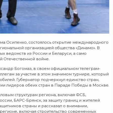
ма Осипенко, состоялось открытие международного
егиональной организацией общества «Динамо».
В
х ведомств из России и Беларуси, а само
й Отечественной войне.
ксандр Богомаз, в своем официальном телеграм-
ллегам за участие в этом значимом турнире, который
билей. Губернатор подчеркнул единство стран,
тии лидеров обеих стран в Параде Победы в Москве.
ловым структурам региона, включая ФСБ,
сии, БАРС-Брянск, за защиту границ и жителей
защитников страны и рассказал о внимании,
регионе, включая строительство современных